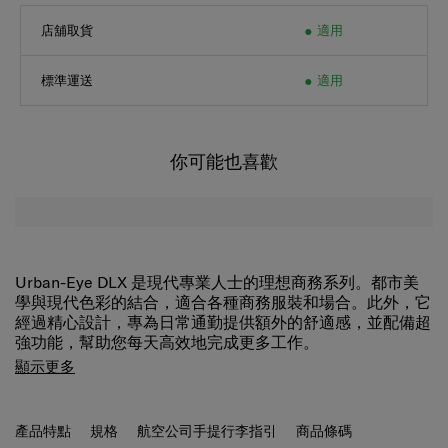
店舖取貨
適用
標準運送
適用
你可能也喜歡
Urban-Eye DLX 是現代專業人士的理想商務系列。都市美
學與現代色彩的結合，適合各種商務服裝和場合。此外，它
經過精心設計，專為日常通勤提供額外的舒適感，並配備超
強功能，幫助您每天高效地完成更多工作。
豐富的內部組織:
拉鍊主隔層和前口袋 為日常用品提
顯示更多
供儲物選擇
平板電腦隔層:
可安全容納最大 10.5 吋的平板電腦
產品特點
規格
航空公司手提行李指引
商品條碼