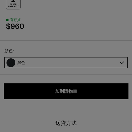
有存貨
$960
Select
顏色:
黑色
加到購物車
送貨方式