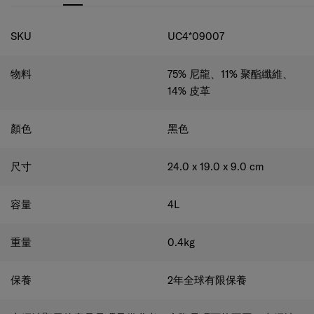
規格
SKU
UC4*09007
物料
75% 尼龍、11% 聚酯纖維、
14% 皮革
顏色
黑色
尺寸
24.0 x 19.0 x 9.0
cm
容量
4
L
重量
0.4
kg
保養
2年全球有限保養