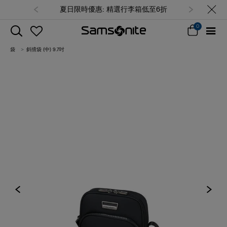
夏日限時優惠: 精選行李箱低至6折
0
袋
斜揹袋 (中) 9.7吋