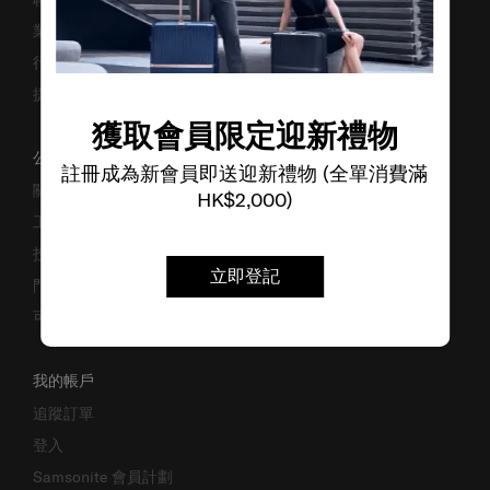
業務諮詢
行李箱搜尋器
提防偽冒網站
獲取會員限定迎新禮物
公司資料
註冊成為新會員即送迎新禮物 (全單消費滿
關於我們
HK$2,000)
工作機會
投資者關係
立即登記
門市位置
可持續發展
我的帳戶
追蹤訂單
登入
Samsonite 會員計劃