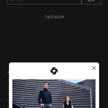
了解其他品牌
×
產品支援/常見問題
送貨安排
退貨與換貨
保修條款及細則
賺取「亞洲萬里通」條款
聯絡我們