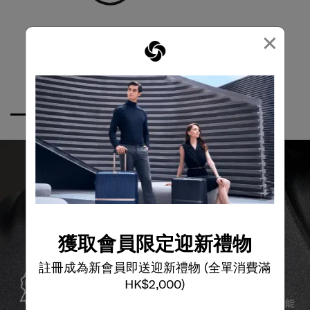
×
獲取會員限定迎新禮物
全球保修
註冊成為新會員即送迎新禮物 (全單消費滿
HK$2,000)
Samsonite承諾提供全球保修服務，確保您的旅行裝備能
夠長久伴隨您身邊。