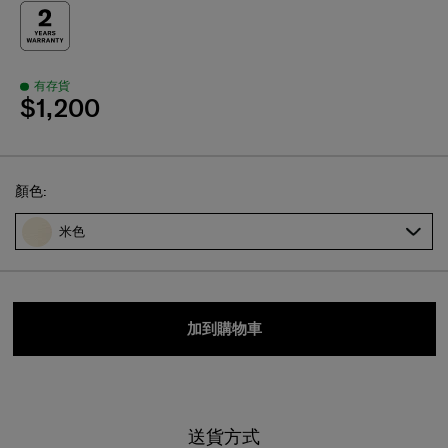
有存貨
$1,200
Select
顏色:
米色
加到購物車
送貨方式