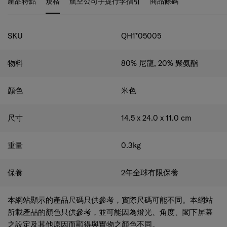
規格
SKU
QH1*05005
物料
80% 尼龍, 20% 聚氨酯
顏色
米色
尺寸
14.5 x 24.0 x 11.0
cm
重量
0.3
kg
保養
2年全球有限保養
本網站顯示的產品尺碼只供參考，實際尺碼可能不同。本網站
所載產品的顏色只供參考，並可能因為燈光、角度、閣下屏幕
之設定及其他原因而顯得與實物之顏色不同。