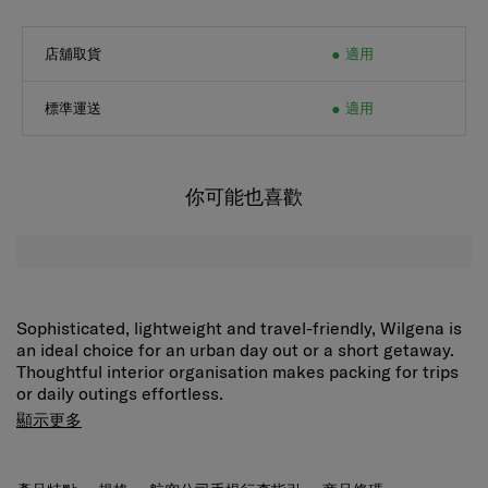
店舖取貨
適用
標準運送
適用
你可能也喜歡
Sophisticated, lightweight and travel-friendly, Wilgena is
an ideal choice for an urban day out or a short getaway.
Thoughtful interior organisation makes packing for trips
or daily outings effortless.
Double zippered separated compartments
Store and
顯示更多
organize different types of items conveniently.
Front
zippered pocket
Conveniently store and access
frequently-used items.
產品特點
規格
航空公司手提行李指引
商品條碼