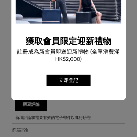
從下方選擇一行過濾評論。
5星
星級
1
1 個評論帶有 5
4星
星級
0
0 個評論帶有 4
3星
星級
0
0 個評論帶有 3
2星
星級
0
獲取會員限定迎新禮物
0 個評論帶有 2
1星
星級
0
0 個評論帶有 1
註冊成為新會員即送迎新禮物 (全單消費滿
HK$2,000)
整體評分
5.0
立即登記
1條評論
寫評論
撰寫評論
新增評論將需要有效的電子郵件以進行驗證
篩選評論