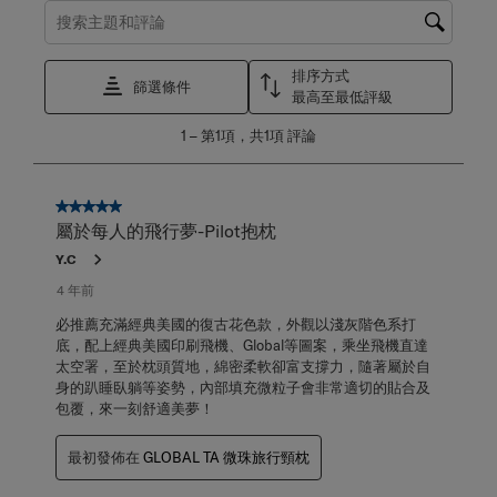
搜尋主題和評論搜尋區域
排序方式
篩選條件
最高至最低評級
1
1
–
第1項，共1項
評論
至
第
1
項，
5星，共5星。
共
屬於每人的飛行夢-Pilot抱枕
1
Y.C
項
評
4 年前
論。
必推薦充滿經典美國的復古花色款，外觀以淺灰階色系打
底，配上經典美國印刷飛機、Global等圖案，乘坐飛機直達
太空署，至於枕頭質地，綿密柔軟卻富支撐力，隨著屬於自
身的趴睡臥躺等姿勢，內部填充微粒子會非常適切的貼合及
包覆，來一刻舒適美夢！
最初發佈在
GLOBAL TA 微珠旅行頸枕