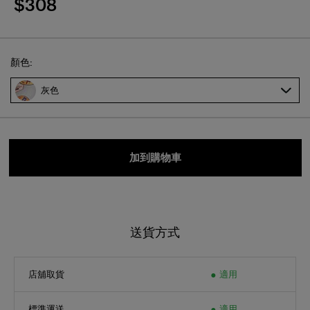
$308
Select
顏色:
灰色
加到購物車
送貨方式
店舖取貨
適用
標準運送
適用