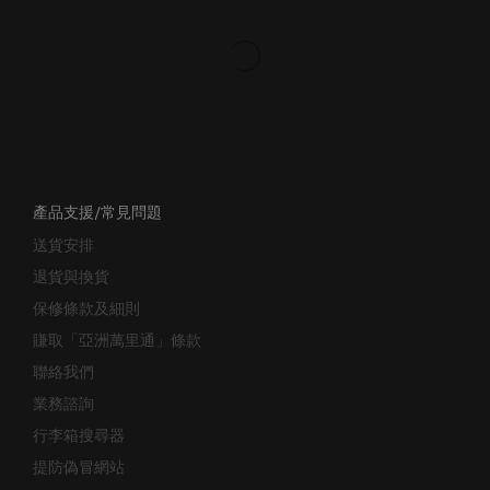
產品支援/常見問題
送貨安排
退貨與換貨
保修條款及細則
賺取「亞洲萬里通」條款
聯絡我們
業務諮詢
行李箱搜尋器
提防偽冒網站