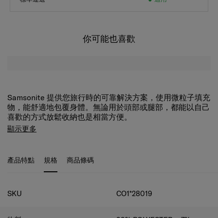
你可能也喜歡
Samsonite 提供您旅行時的可靠解決方案，使用微粒子填充
物，能舒適地包覆身體。無論用於頭部或腿部，都能以自己
喜歡的方式放鬆收納也是相當方便。
顯示更多
產品特點
規格
商品條碼
規格
SKU
CO1*28019