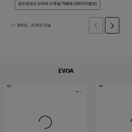
最初發佈在
EVOA 行李箱 75厘米/28吋(可擴充)
上
1
–
第8項，共18項
評論
下
一
一
頁
頁
評
評
論
論
EVOA
6折
6折