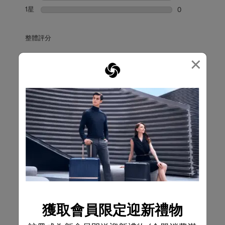
0 個評論帶有 2
1星
星級
0
0 個評論帶有 1
整體評分
4.8
×
18條評論
寫評論
撰寫評論
新增評論將需要有效的電子郵件以進行驗證
篩選評論
搜尋主題和評論搜尋區域
排序方式
篩選條件
獲取會員限定迎新禮物
最高至最低評級
1
1
–
第8項，共18項
評論