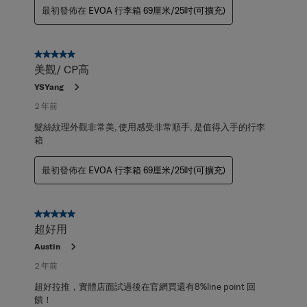
最初發佈在
EVOA 行李箱 69厘米/25吋(可擴充)
5星，共5星。
美觀/ CP高
YSYang
2 年前
髮絲紋理外觀非常美, 使用感受非常順手, 是值得入手的行李
箱
最初發佈在
EVOA 行李箱 69厘米/25吋(可擴充)
5星，共5星。
超好用
Austin
2 年前
超好拉推，實體店面試過後在官網買還有8%line point 回
饋！