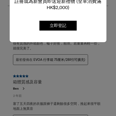
註冊成為新會員即送迎新禮物 (全單消費滿
至
第
HK$2,000)
8
項，
5星，共5星。
共
好推 順滑
立即登記
18
匿名
項
評
一年前
論。
很有質感的外箱顏色，輪子好推，順滑。若重量再輕一些，
就很完美了。
最初發佈在
EVOA 行李箱 75厘米/28吋(可擴充)
5星，共5星。
箱體質感及容量
Ben
2 年前
塞了五天四夜的衣服跟褲子還剩餘很多空間，推起來很平順
地面上無異音