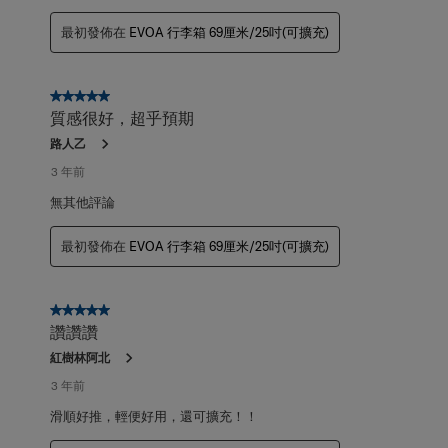
最初發佈在
EVOA 行李箱 69厘米/25吋(可擴充)
5星，共5星。
質感很好，超乎預期
路人乙
3 年前
無其他評論
最初發佈在
EVOA 行李箱 69厘米/25吋(可擴充)
5星，共5星。
讚讚讚
紅樹林阿北
3 年前
滑順好推，輕便好用，還可擴充！！