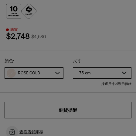
缺貨
$2,748
$4,580
Select
選擇尺碼
Select
顏色:
尺寸:
75 cm
ROSE GOLD
揀選尺寸以顯示價錢
到貨提醒
查看店舖庫存