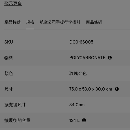
音，並配備防盜拉鏈，為您的個人物品提供強力的安全保
它配備便利功能，包括多個口袋和用於存放濕物品的防水
顯示更多
障，加上金屬防撞角位及拉絲質感的飾面，使EVOA更顯簡
袋、亦有最安全的防盜拉鍊和加固邊角，在運輸過程中保護
約時尚。行李箱實用的收納空間，方便應付旅行所需，是每
您的行李箱及財物。 除此之外，EVOA 採用拉絲紋理裝
人出遊的最佳之選。
飾，是一款簡約現代感的行李箱，可滿足您的所有需求。
產品特點
規格
航空公司手提行李指引
商品條碼
規格
SKU
DC0*66005
物料
POLYCARBONATE
顏色
玫瑰金色
尺寸
75.0 x 53.0 x 30.0
cm
擴充後尺寸
34.0
cm
擴展後的容量
124
L