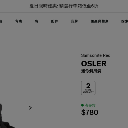
夏日限時優惠: 精選行李箱低至6折
箱
背囊
袋
配件
品牌
優惠與推廣
探
Samsonite Red
OSLER
迷你斜揹袋
有存貨
$780