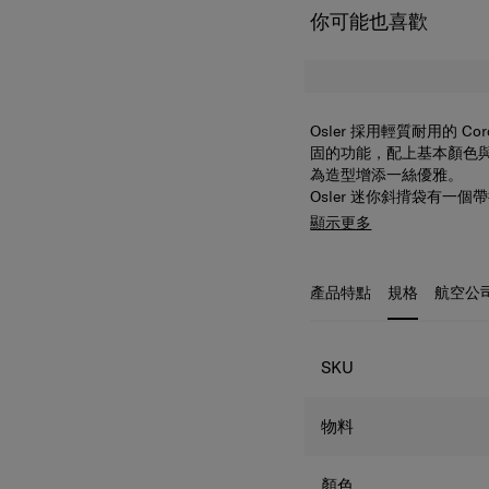
你可能也喜歡
Osler 採用輕質耐用的 
固的功能，配上基本顏色與縫
為造型增添一絲優雅。
Osler 迷你斜揹袋有一
口袋為小物品提供額外的
顯示更多
收起您的物品之餘亦能輕
產品特點
規格
航空公
規格
SKU
物料
顏色