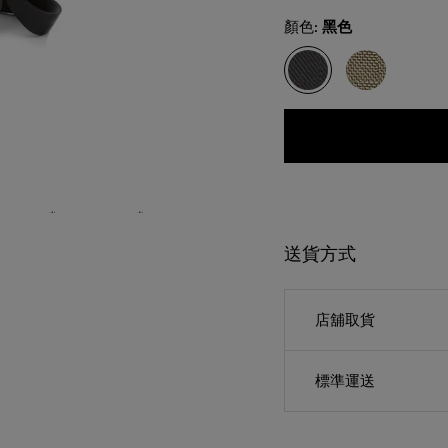
Select
顏色:
黑色
送貨方式
店舖取貨
標準運送