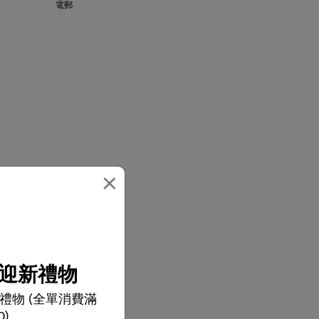
電郵
×
迎新禮物
禮物 (全單消費滿
0)