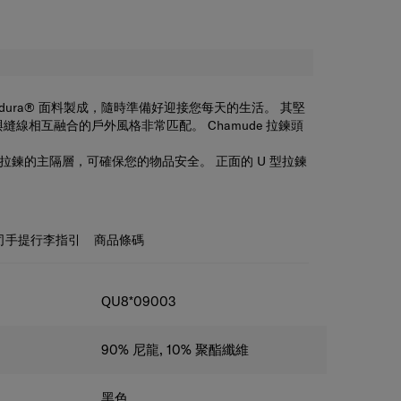
Cordura® 面料製成，隨時準備好迎接您每天的生活。 其堅
線相互融合的戶外風格非常匹配。 Chamude 拉鍊頭
個帶拉鍊的主隔層，可確保您的物品安全。 正面的 U 型拉鍊
存儲空間。 肩帶配有襯墊，舒適且可拆卸，讓您可以整齊
鬆手提。
司手提行李指引
商品條碼
QU8*09003
90% 尼龍, 10% 聚酯纖維
黑色