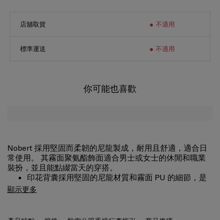
店舖取貨
不適用
標準運送
不適用
你可能也喜歡
Nobert 採用堅固而柔韌的尼龍製成，耐用且舒適，適合日
常使用。 其霧面聚氨酯飾面適合男士或女士的休閒和職業
裝扮，並且能點綴當天的穿搭。
印花背囊採用堅固的尼龍材質和霧面 PU 的細節，是
男女皆宜的風格。/li>
顯示更多
背面有一個獨立的拉鍊隔層，可以安全存放 15.6 吋的
手提電腦和 iPad。
正面和背面後拉鍊口袋，方便實用。
產品特點
規格
航空公司手提行李指引
商品條碼
頂部手柄，方便手提。