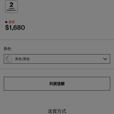
缺貨
$1,680
Select
顏色:
黃色/黑色
到貨提醒
送貨方式