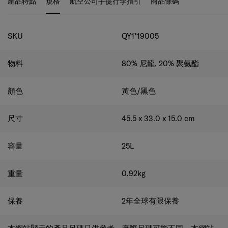
後面板上有一個智慧套。
規格
SKU
QY1*19005
物料
80% 尼龍, 20% 聚氨酯
顏色
黃色/黑色
尺寸
45.5 x 33.0 x 15.0
cm
容量
25
L
重量
0.92
kg
保養
2年全球有限保養
本網站顯示的產品尺碼只供參考，實際尺碼可能不同。本網站