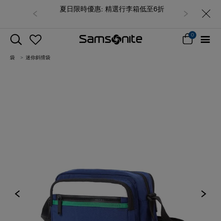
夏日限時優惠: 精選行李箱低至6折
0
袋
迷你斜揹袋