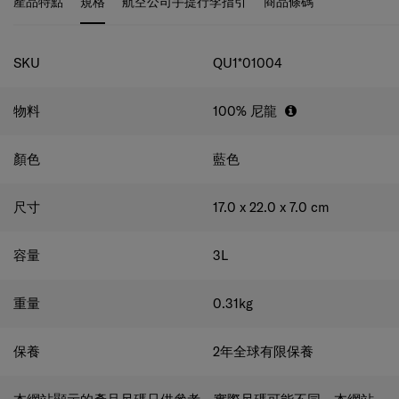
規格
SKU
QU1*01004
物料
100% 尼龍
顏色
藍色
尺寸
17.0 x 22.0 x 7.0
cm
容量
3
L
重量
0.31
kg
保養
2年全球有限保養
本網站顯示的產品尺碼只供參考，實際尺碼可能不同。本網站