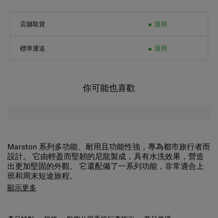
店舖取貨
適用
標準運送
適用
你可能也喜歡
Marston 系列多功能、耐用且功能性強，專為都市旅行者而
設計。 它由輕盈而堅韌的尼龍製成，具有水洗效果，營造
出更加堅固的外觀。 它還配備了一系列功能，非常適合上
班和周末短途旅程。
使用 Marston 迷你斜揹包，輕鬆自信地旅行。 主隔層有一
顯示更多
個寬大的開口，方便收納，而正面和背面多個口袋為設備、
護照和其他小物品提供充足的存儲空間。 使用可調節肩帶
將其保持在您喜歡的高度。
產品特點
規格
航空公司手提行李指引
商品條碼