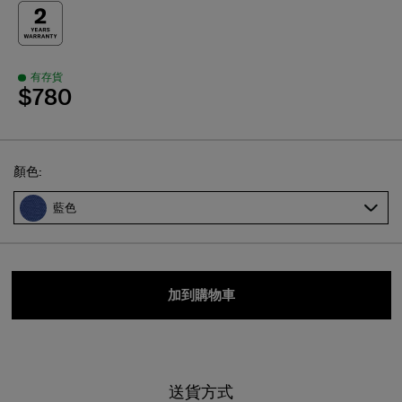
有存貨
$780
Select
顏色:
藍色
加到購物車
送貨方式