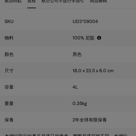
allows the bag to be conveniently hung for easy storage.
規格
SKU
UD3*09004
物料
100% 尼龍
顏色
黑色
尺寸
18.0 x 23.5 x 8.0
cm
容量
4
L
重量
0.35
kg
保養
2年全球有限保養
本網站顯示的產品尺碼只供參考，實際尺碼可能不同。本網站