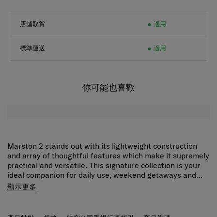
店舖取貨
適用
標準運送
適用
你可能也喜歡
Marston 2 stands out with its lightweight construction
and array of thoughtful features which make it supremely
practical and versatile. This signature collection is your
ideal companion for daily use, weekend getaways and
short trips. The Marston 2 Mini Cross can be worn as a
Use in 2 different ways:
Carry it as a crossbody bag
顯示更多
crossbody bag or transformed into a waist bag for
or transform it into a washbag.
versatile carrying. Its inner mesh pouch keeps small
Hanging ring:
Hang up your bag for easy storage.
items like toiletries organised and visible, and can be
Detachable inner mesh pouch:
Keep small items or
產品特點
規格
航空公司手提行李指引
商品條碼
detached to serve as a standalone holder. A hanging ring
toiletries organized and easily visible.