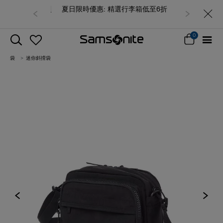
夏日限時優惠: 精選行李箱低至6折
0
袋
迷你斜揹袋