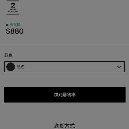
有存貨
$880
Select
顏色:
黑色
加到購物車
送貨方式