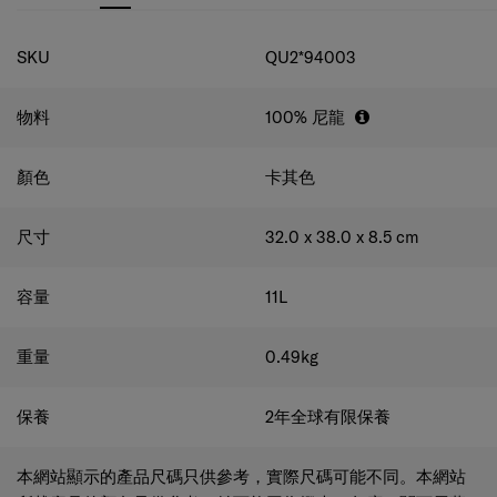
產品特點
規格
航空公司手提行李指引
商品條碼
規格
SKU
QU2*94003
物料
100% 尼龍
顏色
卡其色
尺寸
32.0 x 38.0 x 8.5
cm
容量
11
L
重量
0.49
kg
保養
2年全球有限保養