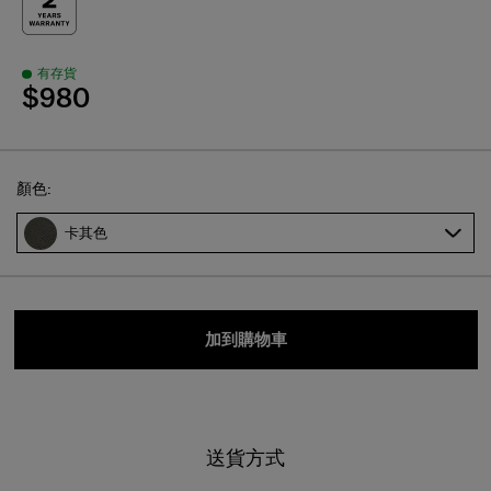
有存貨
$980
Select
顏色:
卡其色
加到購物車
送貨方式