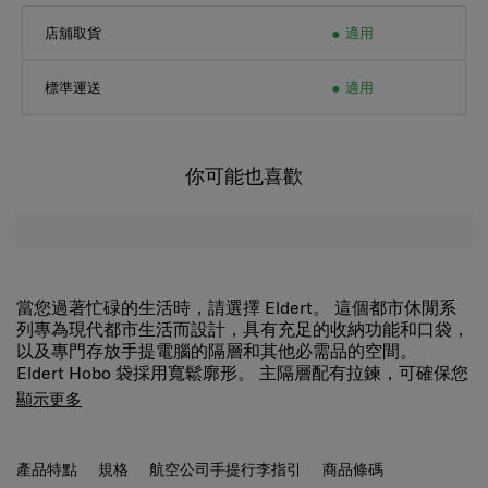
店舖取貨
適用
標準運送
適用
你可能也喜歡
當您過著忙碌的生活時，請選擇 Eldert。 這個都市休閒系
列專為現代都市生活而設計，具有充足的收納功能和口袋，
以及專門存放手提電腦的隔層和其他必需品的空間。
Eldert Hobo 袋採用寬鬆廓形。 主隔層配有拉鍊，可確保您
的物品安全，並且可擴展以增加容量。 手提電腦隔層可容
顯示更多
納 14 吋手提電腦。正面直拉鍊口袋非常適合存放較小的物
品。