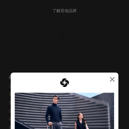
了解其他品牌
×
產品支援/常見問題
送貨安排
退貨與換貨
保修條款及細則
賺取「亞洲萬里通」條款
聯絡我們
業務諮詢