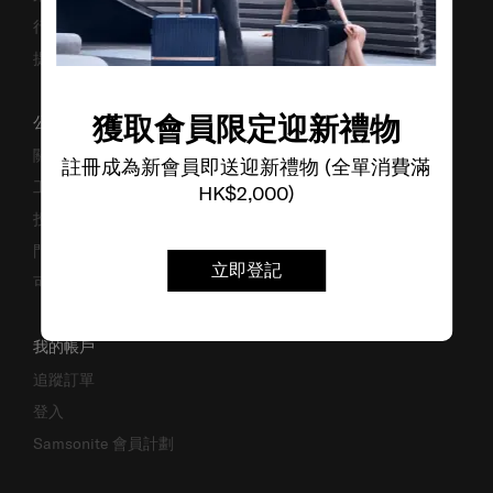
行李箱搜尋器
提防偽冒網站
獲取會員限定迎新禮物
公司資料
關於我們
註冊成為新會員即送迎新禮物 (全單消費滿
工作機會
HK$2,000)
投資者關係
門市位置
立即登記
可持續發展
我的帳戶
追蹤訂單
登入
Samsonite 會員計劃