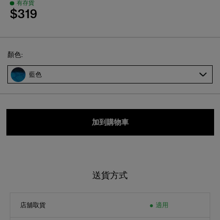
$319
Select
顏色:
藍色
加到購物車
送貨方式
店舖取貨
適用