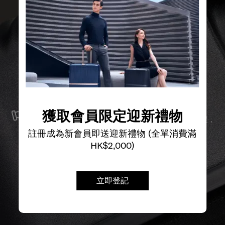
服務與維修
我們以最優質的物料製造產品，並提供可靠的服務支援，
獲取會員限定迎新禮物
確保無論任何情況，您的旅程始終領先一步。
註冊成為新會員即送迎新禮物 (全單消費滿
HK$2,000)
立即登記