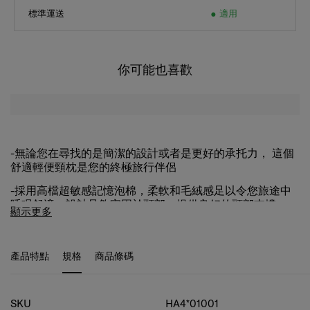
標準運送
適用
你可能也喜歡
-無論您在尋找的是簡潔的設計或者是更好的承托力， 這個
舒適輕便頸枕是您的終極旅行伴侶
-採用高檔超敏感記憶泡棉，柔軟和毛絨感足以令您旅途中
睡眠舒適，設計足夠牢固於頸部，提供良好的頸部支撐
顯示更多
-配有按扣，可以舒適地環繞您的頸部
-雙面料設計，一面是清爽散熱面料，另一面是絨毛舒適面
產品特點
規格
商品條碼
料
-可以壓縮至原始大小的四分之一，方便攜帶
規格
SKU
HA4*01001
-可拆洗外套