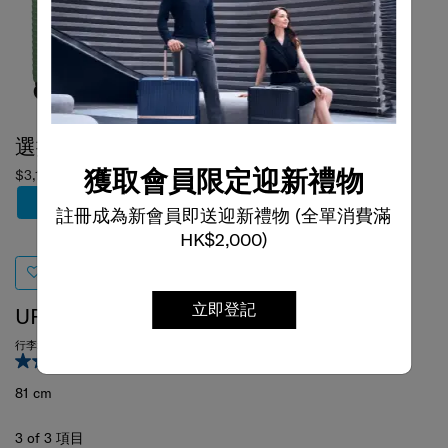
選擇顏色
獲取會員限定迎新禮物
$3,180
加到購物車
註冊成為新會員即送迎新禮物 (全單消費滿
HK$2,000)
立即登記
UPSCAPE
行李箱 81厘米/30吋 (可擴充)
4.9
(30)
81 cm
3
of
3
項目