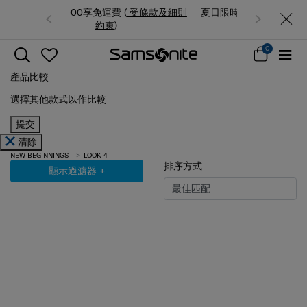
費 (
受條款及細則
夏日限時優惠: 精選行李箱低至6折
束
)
0
產品比較
選擇其他款式以作比較
提交
清除
NEW BEGINNINGS
LOOK 4
排序方式
顯示過濾器
+