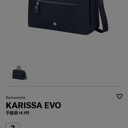
Samsonite
KARISSA EVO
手提袋 14.1吋