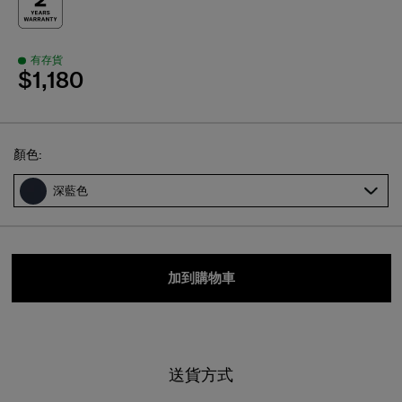
有存貨
$1,180
Select
顏色:
深藍色
加到購物車
送貨方式