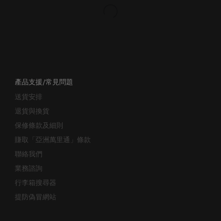
產品支援/常見問題
送貨安排
退貨與換貨
保修條款及細則
賺取「亞洲萬里通」條款
聯絡我們
業務諮詢
行李箱搜尋器
提防偽冒網站