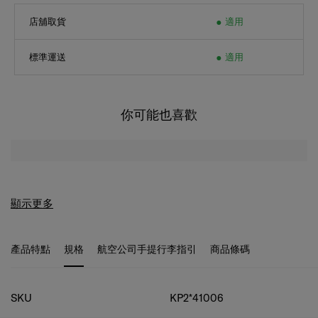
店舖取貨
適用
標準運送
適用
你可能也喜歡
顯示更多
產品特點
規格
航空公司手提行李指引
商品條碼
規格
SKU
KP2*41006