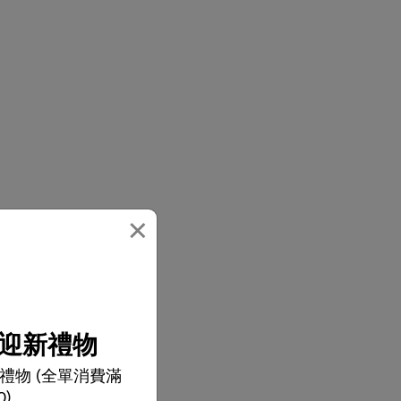
×
便有序收納
迎新禮物
禮物 (全單消費滿
0)