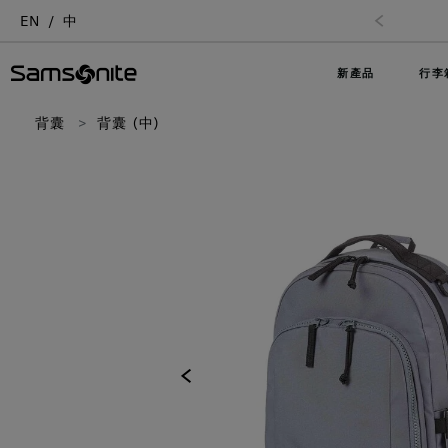
EN
中
新產品
行李
背囊
背囊 (中)