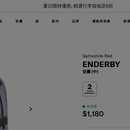
夏日限時優惠: 精選行李箱低至6折
箱
背囊
袋
配件
品牌
優惠與推廣
探
Samsonite Red
ENDERBY
背囊 (中)
有存貨
$1,180