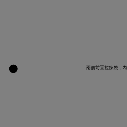
兩個前置拉鍊袋，內