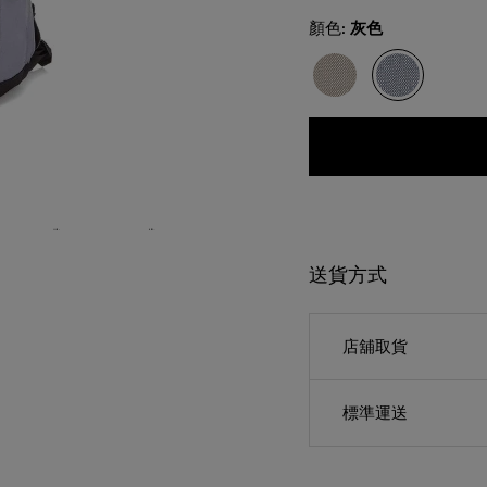
Select
顏色:
灰色
送貨方式
店舖取貨
標準運送