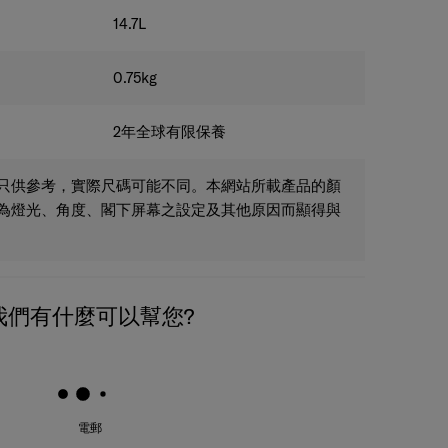
14.7
L
0.75
kg
2年全球有限保養
只供參考，實際尺碼可能不同。本網站所載產品的顏
為燈光、角度、閣下屏幕之設定及其他原因而顯得與
我們有什麼可以幫您?
電郵