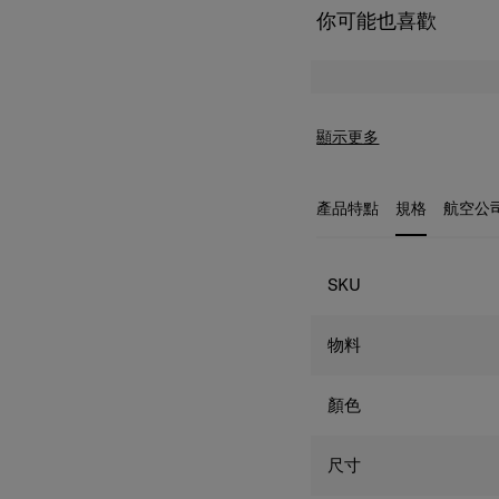
你可能也喜歡
顯示更多
產品特點
規格
航空公
規格
SKU
物料
顏色
尺寸