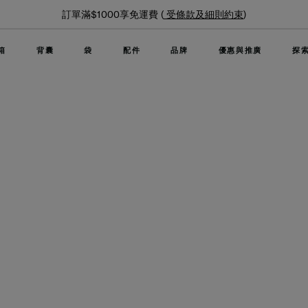
訂單滿$1000享免運費 (
受條款及細則約束
)
箱
背囊
袋
配件
品牌
優惠與推廣
探