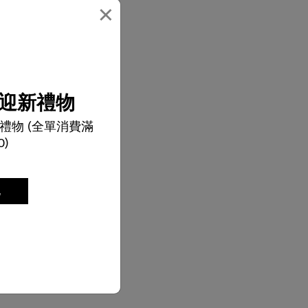
×
迎新禮物
禮物 (全單消費滿
0)
記