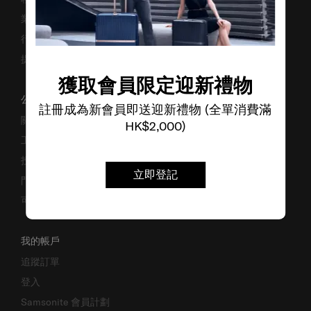
業務諮詢
行李箱搜尋器
提防偽冒網站
獲取會員限定迎新禮物
公司資料
註冊成為新會員即送迎新禮物 (全單消費滿
關於我們
HK$2,000)
工作機會
投資者關係
立即登記
門市位置
可持續發展
我的帳戶
追蹤訂單
登入
Samsonite 會員計劃