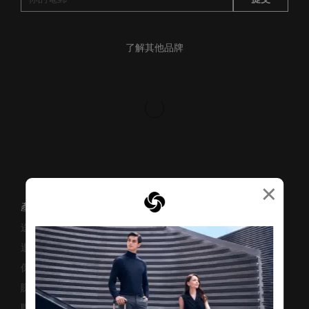
了解其他品牌
×
產品支援/常見問題
送貨安排
退貨與換貨
保修條款及細則
賺取「亞洲萬里通」條款
聯絡我們