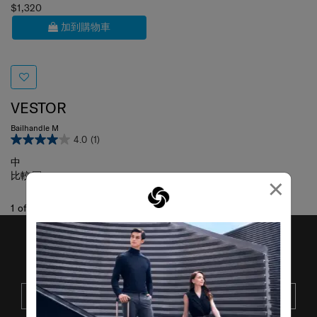
$1,320
加到購物車
VESTOR
Bailhandle M
4.0
(1)
中
比較
×
1
of
1
項目
接收SAMSONITE的最新消息
提交