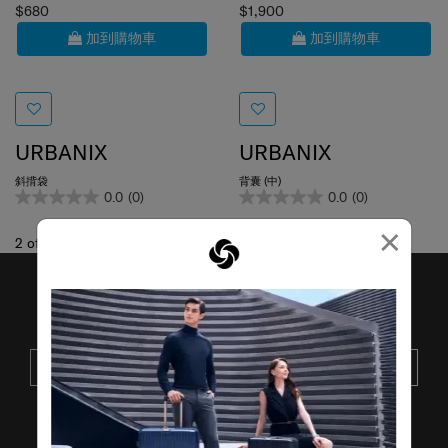
$680
$1,900
加到購物車
加到購物車
URBANIX
URBANIX
斜揹袋
背囊 (中)
0.0
(0)
0.0
(0)
×
2
of
2
項目
接收SAMSONITE的最新消息
提交
了解其他品牌