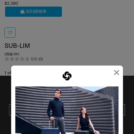
$2,380
加到購物車
SUB-LIM
2用袋 (中)
0.0
(0)
×
1
of
1
項目
接收SAMSONITE的最新消息
提交
了解其他品牌