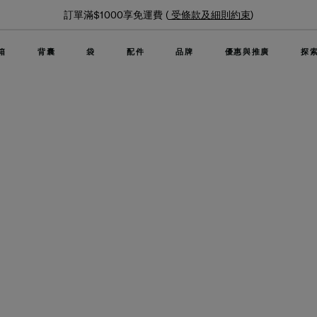
訂單滿$1000享免運費 (
受條款及細則約束
)
箱
背囊
袋
配件
品牌
優惠與推廣
探