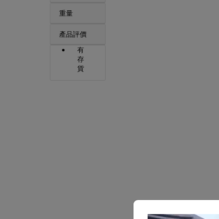
重量
產品評價
有
存
貨