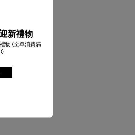
迎新禮物
禮物 (全單消費滿
0)
記