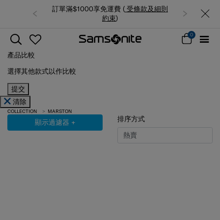
000享免運費 (
受條款及細則
夏日限時優惠: 精選行李箱低至6折
約束
)
0
產品比較
選擇其他款式以作比較
提交
清除
COLLECTION
MARSTON
排序方式
顯示過濾器
+