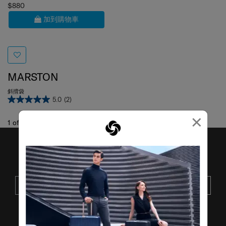
$880
加到購物車
MARSTON
斜揹袋
5.0
(2)
×
1
of
1
項目
接收SAMSONITE的最新消息
提交
了解其他品牌