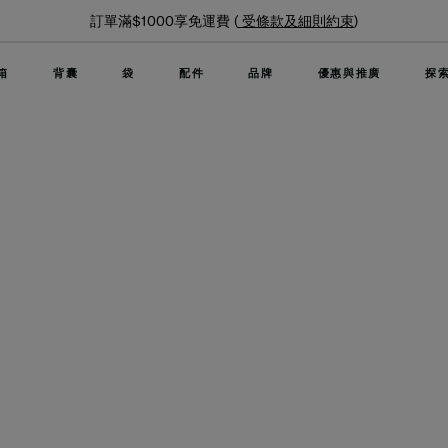
夏日限時
000享免運費 (
受條款及細則約束
)
箱
背囊
袋
配件
品牌
優惠與推廣
探