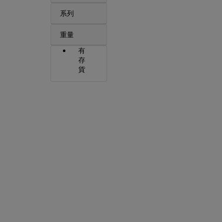
系列
重量
有
存
貨