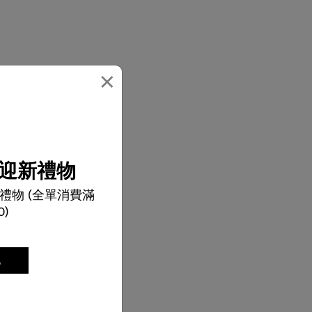
×
迎新禮物
禮物 (全單消費滿
0)
記