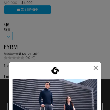
$10,000
$4,999
加到購物車
5折
熱賣
FYRM
行李箱3件套裝 (20+24+28吋)
0.0
(0)
×
3 pcs set
1
of
1
項目
接收SAMSONITE的最新消息
提交