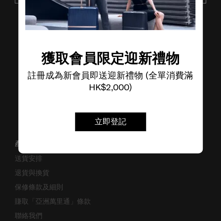
了解其他品牌
獲取會員限定迎新禮物
註冊成為新會員即送迎新禮物 (全單消費滿
HK$2,000)
立即登記
產品支援/常見問題
送貨安排
退貨與換貨
保修條款及細則
賺取「亞洲萬里通」條款
聯絡我們