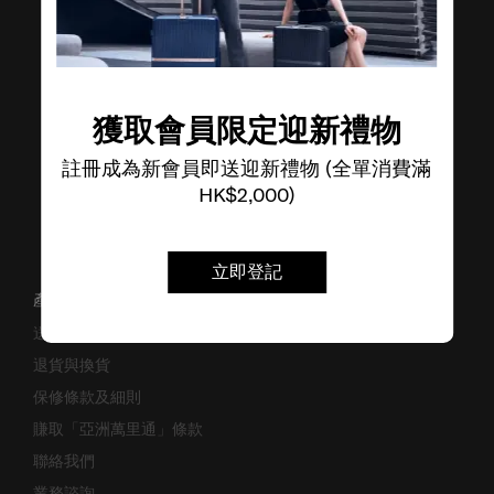
了解其他品牌
獲取會員限定迎新禮物
註冊成為新會員即送迎新禮物 (全單消費滿
HK$2,000)
立即登記
產品支援/常見問題
送貨安排
退貨與換貨
保修條款及細則
賺取「亞洲萬里通」條款
聯絡我們
業務諮詢