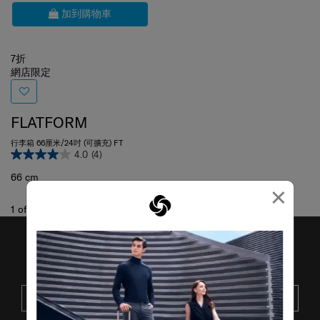
加到購物車
7折
網店限定
FLATFORM
行李箱 66厘米/24吋 (可擴充) FT
4.0
(4)
66 cm
×
1
of
1
項目
接收SAMSONITE的最新消息
提交