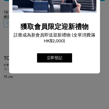
7折
網店限定
KARISSA EVO
獲取會員限定迎新禮物
斜揹袋
0.0
(0)
註冊成為新會員即送迎新禮物 (全單消費滿
HK$2,000)
TOIIS L
立即登記
行李箱 75厘米/28吋 (可擴充)
0.0
(0)
75 cm