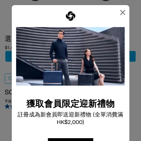
×
選擇顏色
選擇顏色
$1,400
$1,680
加到購物車
加到購物車
SOMERVIL
BE-HER
手提袋
背囊 (小)
3.0
(1)
0.0
(0)
獲取會員限定迎新禮物
註冊成為新會員即送迎新禮物 (全單消費滿
HK$2,000)