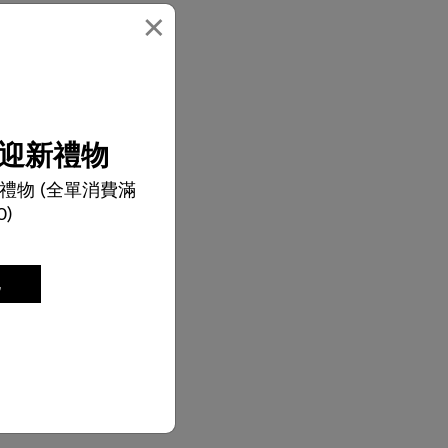
×
迎新禮物
禮物 (全單消費滿
0)
記