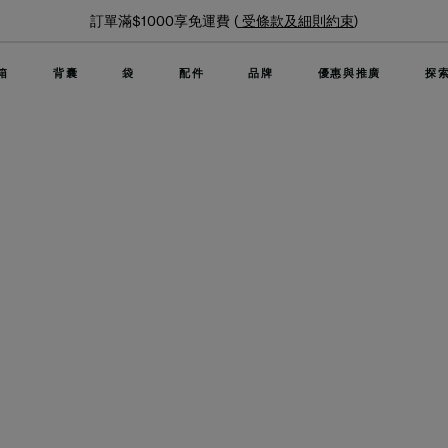
訂單滿$1000享免運費 (
受條款及細則約束
)
箱
背囊
袋
配件
品牌
優惠與推廣
探