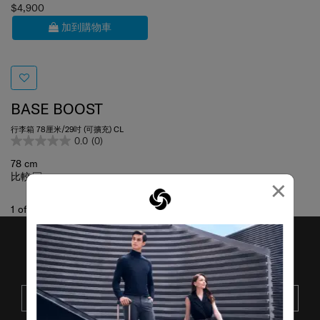
$4,900
加到購物車
BASE BOOST
行李箱 78厘米/29吋 (可擴充) CL
0.0
(0)
78 cm
比較
×
1
of
1
項目
接收SAMSONITE的最新消息
提交