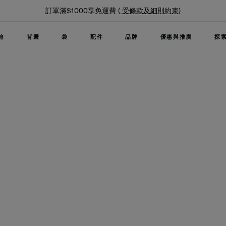
夏日限時優惠: 精選行李箱低至6折
箱
背囊
袋
配件
品牌
優惠與推廣
探