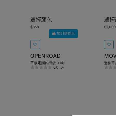
選擇顏色
選擇
$858
$1,080
加到購物車
OPENROAD
MOV
平板電腦斜揹袋 9.7吋
迷你單
0.0
(0)