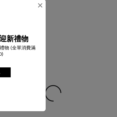
×
迎新禮物
禮物 (全單消費滿
0)
記