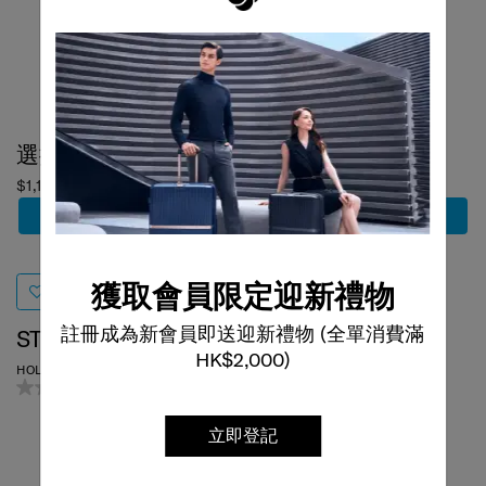
選擇顏色
選擇顏色
$1,100
$998
加到購物車
加到購物車
獲取會員限定迎新禮物
STEM
MINTER
註冊成為新會員即送迎新禮物 (全單消費滿
HOLIDAY BAG
斜揹袋
HK$2,000)
0.0
(0)
0.0
(0)
立即登記