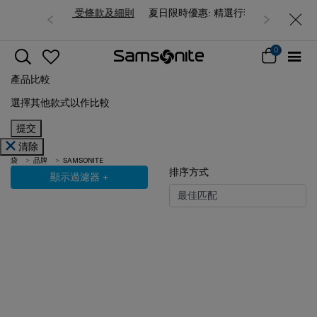
夏日限時優惠: 精選行李箱低至6折
0
產品比較
選擇其他款式以作比較
提交
清除
袋
品牌
SAMSONITE
排序方式
顯示過濾器
+