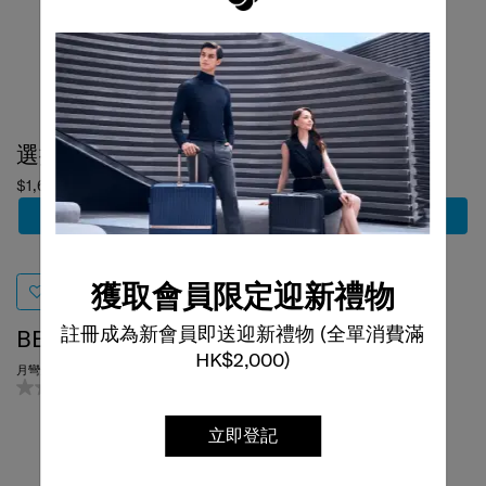
選擇顏色
選擇顏色
$1,680
$1,080
加到購物車
加到購物車
獲取會員限定迎新禮物
BE-HER
MOVE 4
註冊成為新會員即送迎新禮物 (全單消費滿
月彎形斜揹袋
迷你單肩袋
HK$2,000)
0.0
(0)
0.0
(0)
立即登記