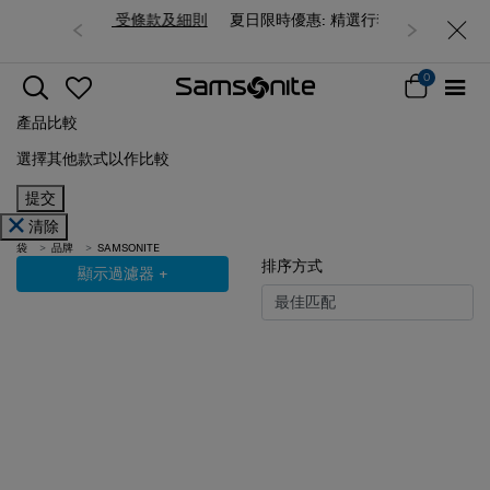
夏日限時優惠: 精選行李箱低至6折
0
產品比較
選擇其他款式以作比較
提交
清除
袋
品牌
SAMSONITE
排序方式
顯示過濾器
+