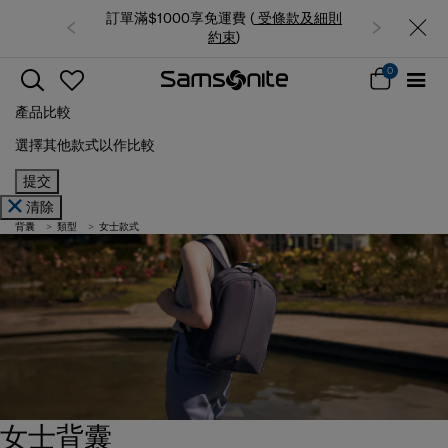
費 (
受條款及細則
夏日限時優惠: 精選行李箱低至6折
束
)
0
產品比較
選擇其他款式以作比較
提交
清除
背囊
類型
女士款式
女士背囊