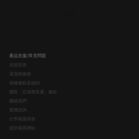
產品支援/常見問題
送貨安排
退貨與換貨
保修條款及細則
賺取「亞洲萬里通」條款
聯絡我們
業務諮詢
行李箱搜尋器
提防偽冒網站