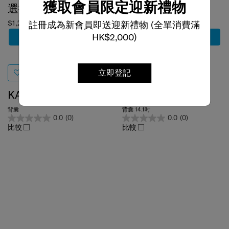
獲取會員限定迎新禮物
$1,200
$1,280
註冊成為新會員即送迎新禮物 (全單消費滿
加到購物車
加到購物車
HK$2,000)
立即登記
KARISSA EVO
EVERY-TIME 2
背囊
背囊 14.1吋
0.0
(0)
0.0
(0)
比較
比較