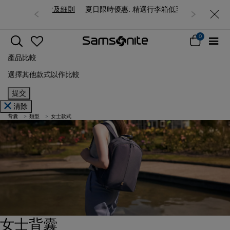
夏日限時優惠: 精選行李箱低至6折
0
產品比較
選擇其他款式以作比較
提交
清除
背囊
類型
女士款式
女士背囊