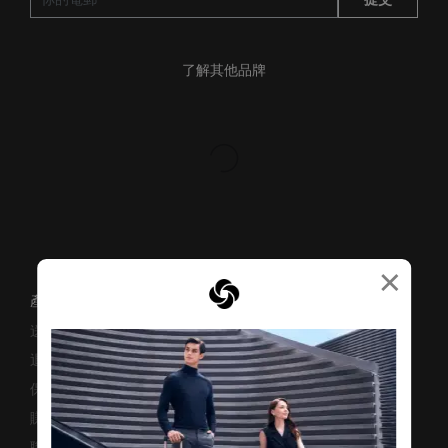
了解其他品牌
×
產品支援/常見問題
送貨安排
退貨與換貨
保修條款及細則
賺取「亞洲萬里通」條款
聯絡我們