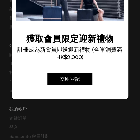
業務諮詢
行李箱搜尋器
提防偽冒網站
獲取會員限定迎新禮物
公司資料
註冊成為新會員即送迎新禮物 (全單消費滿
關於我們
HK$2,000)
工作機會
投資者關係
立即登記
門市位置
可持續發展
我的帳戶
追蹤訂單
登入
Samsonite 會員計劃