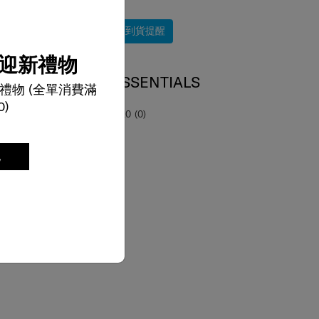
$198
到貨提醒
迎新禮物
TRAVEL ESSENTIALS
禮物 (全單消費滿
冰涼眼罩及耳塞
0)
0.0
(0)
記