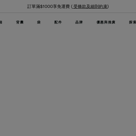
夏日限時優惠: 精
 (
受條款及細則約束
)
箱
背囊
袋
配件
品牌
優惠與推廣
探