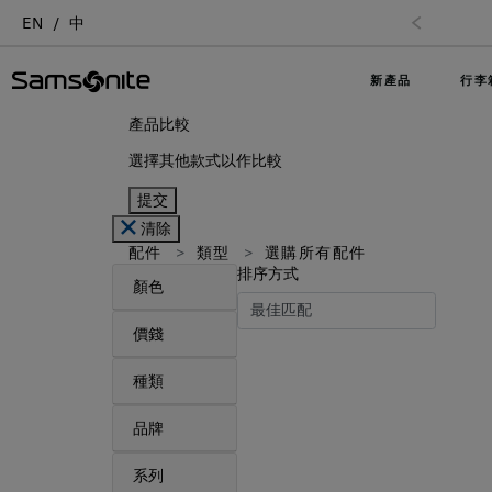
EN
中
訂單滿$1000享免運費
新產品
行李
產品比較
選擇其他款式以作比較
提交
清除
配件
類型
選購所有配件
排序方式
顏色
價錢
種類
品牌
系列