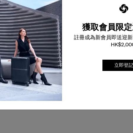
$190
加到購物車
到貨提醒
獲取會員限定
註冊成為新會員即送迎新
VEL ESSENTIALS
MASK-GUARD
HK$2,00
單肩袋
抗菌口罩收納袋
5.0
(1)
0.0
(0)
立即登