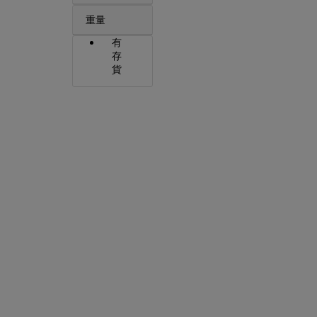
重量
有
存
貨