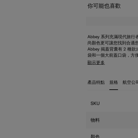
你可能也喜歡
Abbey 系列充滿現代
尚顏色更可讓您找到合適
Abbey 揭蓋背囊有 2 
袋和一個大前蓋口袋，方
更高的舒適度。
顯示更多
產品特點
規格
航空公
規格
SKU
物料
顏色