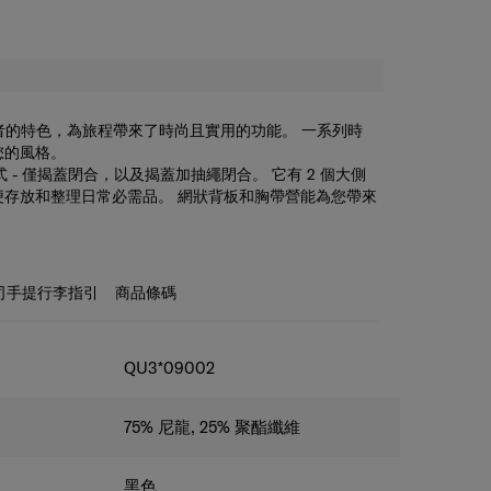
旅行者的特色，為旅程帶來了時尚且實用的功能。 一系列時
您的風格。
種款式 - 僅揭蓋閉合，以及揭蓋加抽繩閉合。 它有 2 個大側
便存放和整理日常必需品。 網狀背板和胸帶營能為您帶來
司手提行李指引
商品條碼
QU3*09002
75% 尼龍, 25% 聚酯纖維
黑色