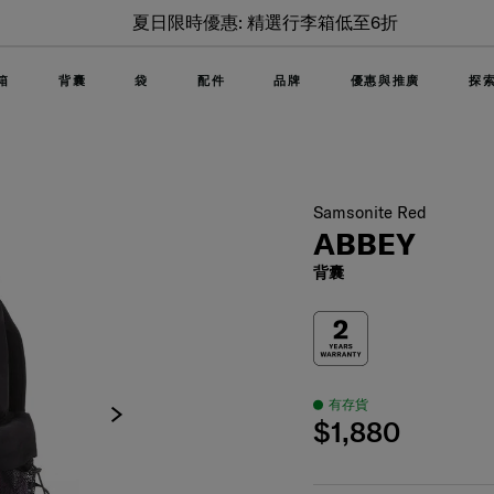
夏日限時優惠: 精選行李箱低至6折
箱
背囊
袋
配件
品牌
優惠與推廣
探
Samsonite Red
ABBEY
背囊
有存貨
$1,880