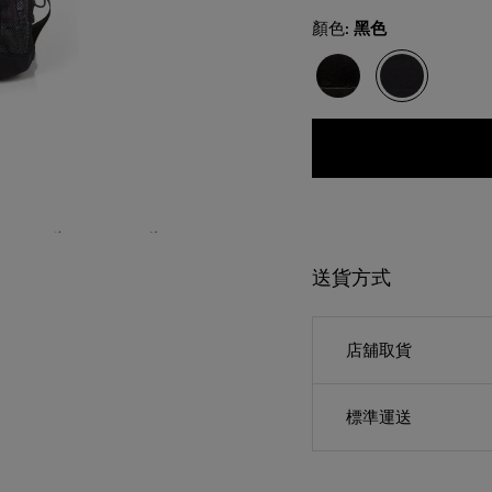
Select
顏色:
黑色
送貨方式
店舖取貨
標準運送