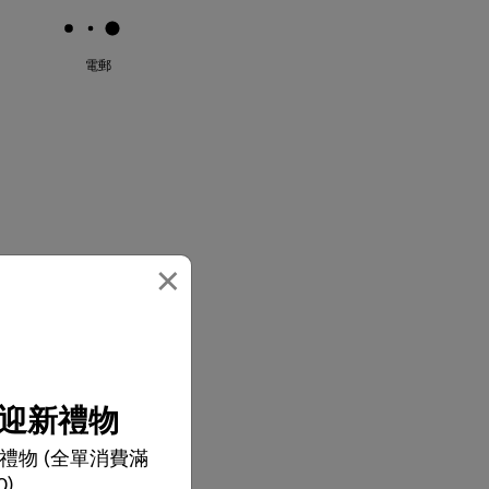
電郵
×
迎新禮物
禮物 (全單消費滿
0)