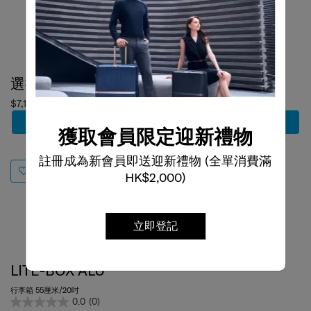
選擇顏色
選擇顏色
$7,100
$4,800
加到購物車
到貨提醒
獲取會員限定迎新禮物
註冊成為新會員即送迎新禮物 (全單消費滿
HK$2,000)
C-LITE
行李箱 55厘米/20吋
4.7
(13)
立即登記
55 cm
LITE-BOX ALU
行李箱 55厘米/20吋
0.0
(0)
55 cm