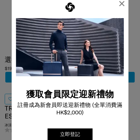
×
選擇顏色
選擇顏色
$198
$418
加到購物車
加到購物車
獲取會員限定迎新禮物
TRAVEL
GLOBAL TA
註冊成為新會員即送迎新禮物 (全單消費滿
ESSENTIALS
HK$2,000)
RFID 斜揹袋/腰包
0.0
(0)
冰涼眼罩及耳塞
0.0
(0)
立即登記