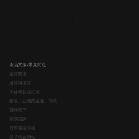
產品支援/常見問題
送貨安排
退貨與換貨
保修條款及細則
賺取「亞洲萬里通」條款
聯絡我們
業務諮詢
行李箱搜尋器
提防偽冒網站