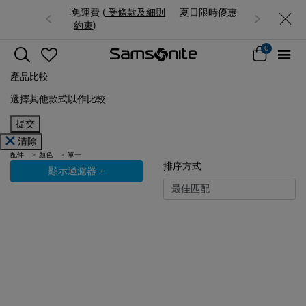
夏日限時優惠: 精選行李箱低至6折
0
產品比較
選擇其他款式以作比較
提交
清除
配件
顏色
單一
排序方式
顯示過濾器
+