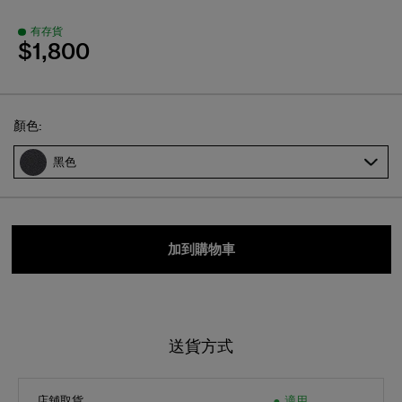
有存貨
$1,800
Select
顏色:
黑色
加到購物車
送貨方式
店舖取貨
適用