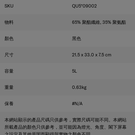
SKU
QU5*09002
物料
65% 聚酯纖維, 35% 聚氨酯
顏色
黑色
尺寸
21.5 x 33.0 x 7.5
cm
容量
5
L
重量
0.63
kg
保養
#N/A
本網站顯示的產品尺碼只供參考，實際尺碼可能不同。本網站
所載產品的顏色只供參考，並可能因為燈光、角度、閣下屏幕
之設定及其他原因而顯得與實物之顏色不同。