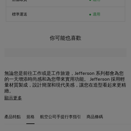
標準運送
適用
你可能也喜歡
無論您是前往工作或是工作旅遊，Jefferson 系列都會為您
的一天增添時尚感和為您帶來實用功能。 Jefferson 採用輕
量材質製成，設計簡潔和現代美感，讓您在造型看起來更精
緻。
Jefferson 袋有一個帶拉鍊的主隔層，內部有一個平板電腦
顯示更多
隔層。 揭蓋設有拉鍊口袋，可放置設備和其他細小物品，
並配有磁性按扣，可確保您的物品安全且易於取放。
產品特點
規格
航空公司手提行李指引
商品條碼
規格