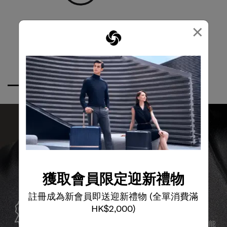
×
獲取會員限定迎新禮物
全球保修
註冊成為新會員即送迎新禮物 (全單消費滿
HK$2,000)
Samsonite承諾提供全球保修服務，確保您的旅行裝備能
夠長久伴隨您身邊。