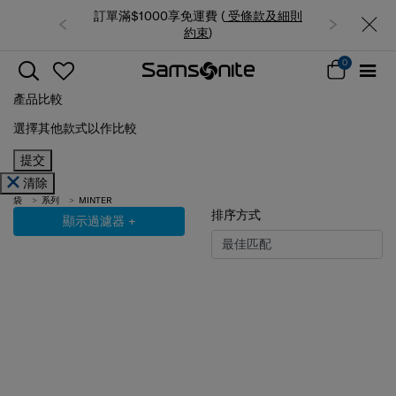
訂單滿$1000享免運費 (
受條款及細則
約束
)
0
產品比較
選擇其他款式以作比較
提交
清除
袋
系列
MINTER
排序方式
顯示過濾器
+