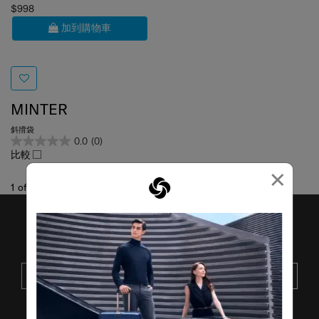
$998
加到購物車
MINTER
斜揹袋
0.0
(0)
比較
×
1
of
1
項目
接收SAMSONITE的最新消息
提交