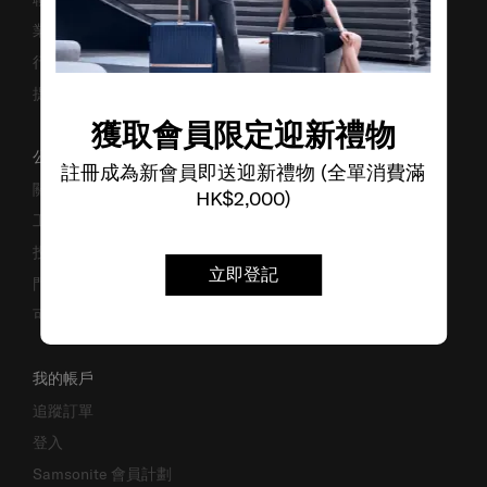
業務諮詢
行李箱搜尋器
提防偽冒網站
獲取會員限定迎新禮物
公司資料
註冊成為新會員即送迎新禮物 (全單消費滿
關於我們
HK$2,000)
工作機會
投資者關係
立即登記
門市位置
可持續發展
我的帳戶
追蹤訂單
登入
Samsonite 會員計劃