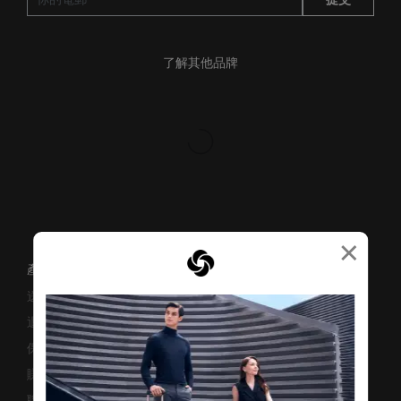
了解其他品牌
×
產品支援/常見問題
送貨安排
退貨與換貨
保修條款及細則
賺取「亞洲萬里通」條款
聯絡我們