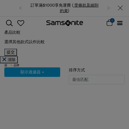
訂單滿$1000享免運費 (
受條款及細則
約束
)
0
產品比較
選擇其他款式以作比較
提交
清除
袋
品牌
排序方式
顯示過濾器
+