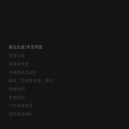
產品支援/常見問題
送貨安排
退貨與換貨
保修條款及細則
賺取「亞洲萬里通」條款
聯絡我們
業務諮詢
行李箱搜尋器
提防偽冒網站