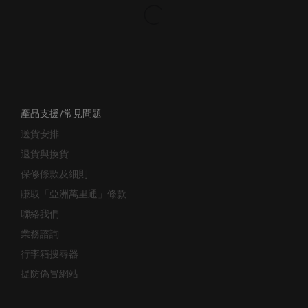
產品支援/常見問題
送貨安排
退貨與換貨
保修條款及細則
賺取「亞洲萬里通」條款
聯絡我們
業務諮詢
行李箱搜尋器
提防偽冒網站