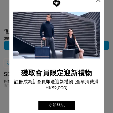
選擇顏色
選擇顏色
$880
$980
加到購物車
加到購物車
獲取會員限定迎新禮物
SEMLIN
UP-LINE
註冊成為新會員即送迎新禮物 (全單消費滿
斜揹文件袋
單肩袋
0.0
(0)
0.0
(0)
HK$2,000)
立即登記