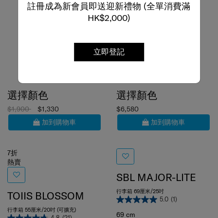
註冊成為新會員即送迎新禮物 (全單消費滿
HK$2,000)
立即登記
選擇顏色
選擇顏色
$1,900
$1,330
$6,580
加到購物車
加到購物車
7折
熱賣
SBL MAJOR-LITE
行李箱 69厘米/25吋
TOIIS BLOSSOM
5.0
(1)
行李箱 55厘米/20吋 (可擴充)
69 cm
4.8
(21)
比較