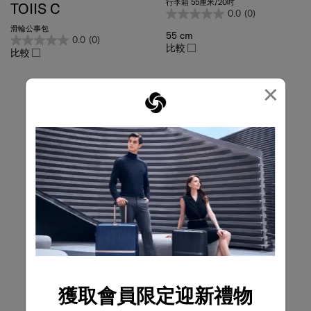
0.0
(0)
滑輪公事包
55 cm
0.0
(0)
比較
比較
×
獲取會員限定迎新禮物