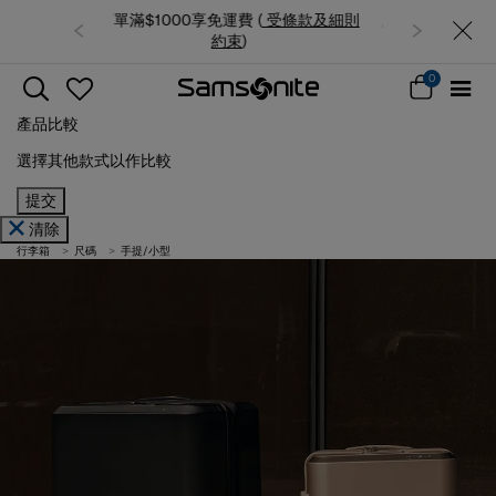
夏日限時優惠: 精選行李箱低至6折
0
產品比較
選擇其他款式以作比較
提交
清除
行李箱
尺碼
手提/小型