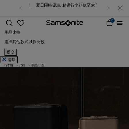
夏日限時優惠: 精選行李箱低至6折
0
產品比較
選擇其他款式以作比較
提交
清除
行李箱
尺碼
手提/小型