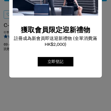
C-LITE
PROXIS ALU
獲取會員限定迎新禮物
行李箱 69厘米/25吋
行李箱 55厘米/20吋
4.7
(13)
0.0
(0)
註冊成為新會員即送迎新禮物 (全單消費滿
69 cm
55 cm
HK$2,000)
比較
比較
立即登記