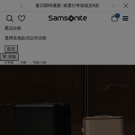
夏日限時優惠: 精選行李箱低至6折
0
產品比較
選擇其他款式以作比較
提交
清除
行李箱
尺碼
手提/小型