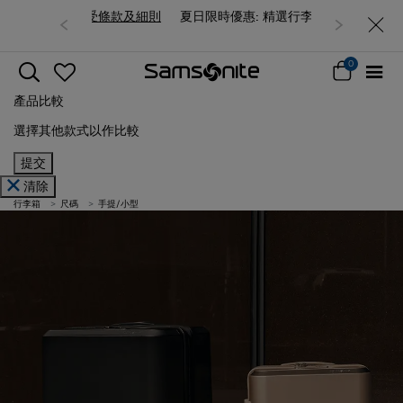
夏日限時優惠: 精選行李箱低至6折
0
產品比較
選擇其他款式以作比較
提交
清除
行李箱
尺碼
手提/小型