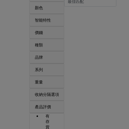
顏色
智能特性
價錢
種類
品牌
系列
重量
收納分隔選項
產品評價
有
存
貨