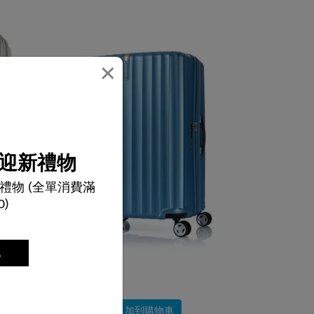
×
迎新禮物
禮物 (全單消費滿
0)
記
選擇顏色
$4,680
加到購物車