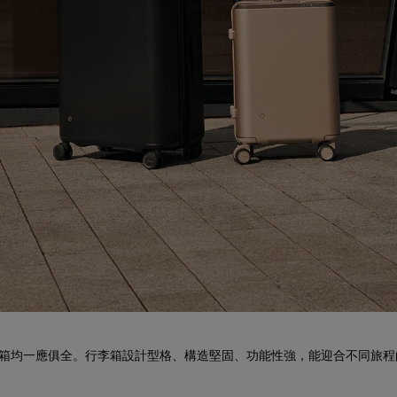
艙行李箱均一應俱全。行李箱設計型格、構造堅固、功能性強，能迎合不同