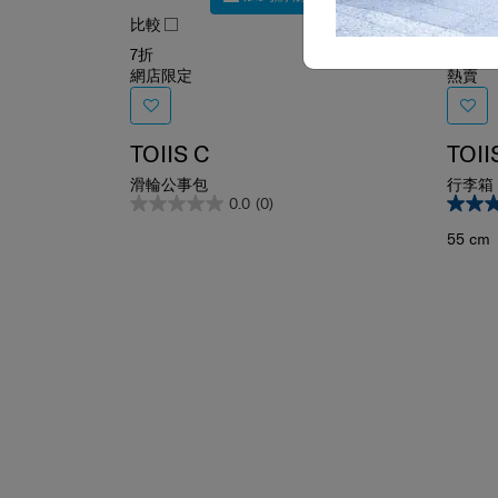
比較
比較
7折
7折
網店限定
熱賣
TOIIS C
TOI
滑輪公事包
行李箱 
0.0
(0)
55 cm