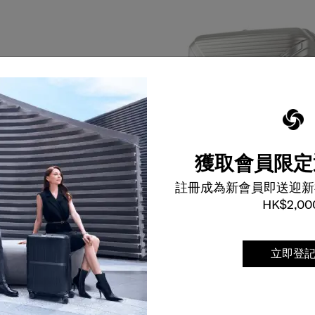
獲取會員限定
註冊成為新會員即送迎新
HK$2,00
立即登
顏色
選擇顏色
0
$1,330
$3,680
$2,576
加到購物車
加到購物車