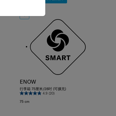
比較
ENOW
行李箱 75厘米/28吋 (可擴充)
4.9
(20)
75 cm