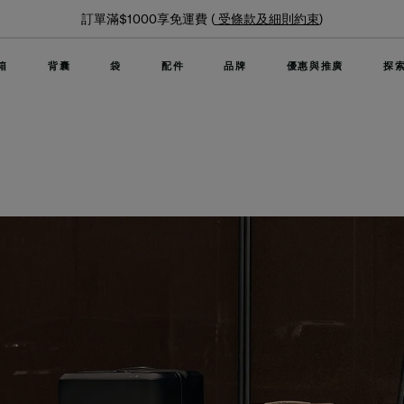
夏日限時優惠: 精選行李箱低至6折
箱
背囊
袋
配件
品牌
優惠與推廣
探